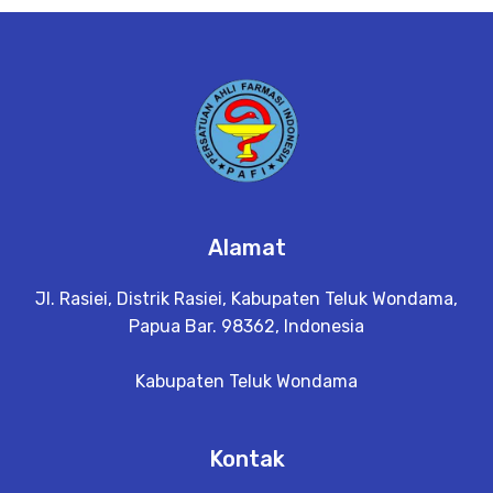
e
t
a
il
Alamat
Jl. Rasiei, Distrik Rasiei, Kabupaten Teluk Wondama,
Papua Bar. 98362, Indonesia
Kabupaten Teluk Wondama
Kontak