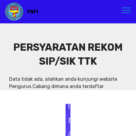
PAFI
PERSYARATAN REKOM
SIP/SIK TTK
S
e
Data tidak ada, silahkan anda kunjungi website
Pengurus Cabang dimana anda terdaftar
m
i
n
a